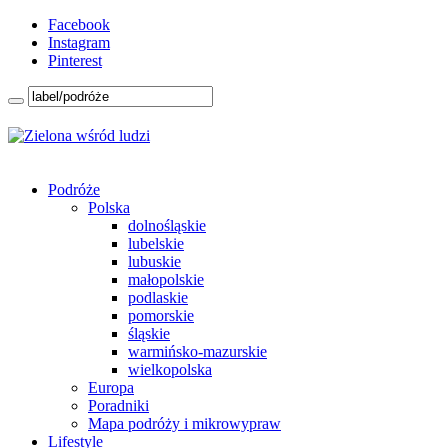
Facebook
Instagram
Pinterest
Podróże
Polska
dolnośląskie
lubelskie
lubuskie
małopolskie
podlaskie
pomorskie
śląskie
warmińsko-mazurskie
wielkopolska
Europa
Poradniki
Mapa podróży i mikrowypraw
Lifestyle