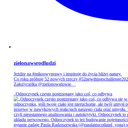
zielonawsrodludzi
Jeżdżę na #mikrowyprawy i inspiruję do życia bliżej natury.
Co roku próbuję 52 nowych rzeczy #52newthingschallenge20
Założycielka @zielonowglowie__
„Odpoczynek często postrzegany jako coś, co odbywa