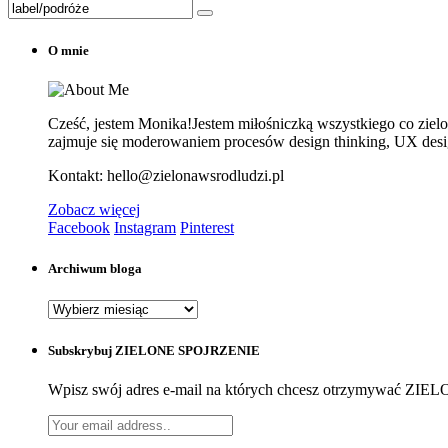
Search
for:
O mnie
Cześć, jestem Monika!Jestem miłośniczką wszystkiego co zielone
zajmuje się moderowaniem procesów design thinking, UX design
Kontakt: hello@zielonawsrodludzi.pl
Zobacz więcej
Facebook
Instagram
Pinterest
Archiwum bloga
Archiwum
bloga
Subskrybuj ZIELONE SPOJRZENIE
Wpisz swój adres e-mail na których chcesz otrzymywać Z